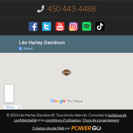
t
l
t
450 443-4488
I
e
r
n
y
e
f
o
-
r
D
m
a
a
v
t
i
i
o
d
n
s
o
:
n
®
© 2026 Léo Harley-Davidson®. Tous droits réservés. Consultez la
politique de
confidentialité
et les
conditions d'utilisation
.
Choix de consentement
Création de site Web
par