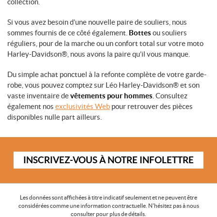
collection.
Si vous avez besoin d’une nouvelle paire de souliers, nous
sommes fournis de ce côté également.
Bottes
ou souliers
réguliers, pour de la marche ou un confort total sur votre moto
Harley-Davidson®, nous avons la paire qu’il vous manque.
Du simple achat ponctuel à la refonte complète de votre garde-
robe, vous pouvez comptez sur Léo Harley-Davidson® et son
vaste inventaire de
vêtements pour hommes
. Consultez
également nos
exclusivités Web
pour retrouver des pièces
disponibles nulle part ailleurs.
I
INSCRIVEZ-VOUS À NOTRE INFOLETTRE
n
s
c
r
Les données sont affichées à titre indicatif seulement et ne peuvent être
considérées comme une information contractuelle. N'hésitez pas à nous
i
consulter pour plus de détails.