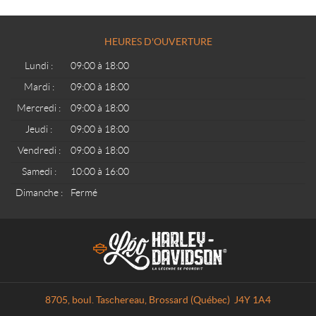
v
e
z
HEURES D'OUVERTURE
-
v
Lundi :
09:00 à 18:00
o
Mardi :
09:00 à 18:00
u
Mercredi :
09:00 à 18:00
s
à
Jeudi :
09:00 à 18:00
n
Vendredi :
09:00 à 18:00
o
Samedi :
10:00 à 16:00
t
r
Dimanche :
Fermé
e
i
C
L
n
o
é
f
n
o
o
t
H
l
a
a
e
8705, boul. Taschereau
,
Brossard
(Québec)
J4Y 1A4
c
r
t